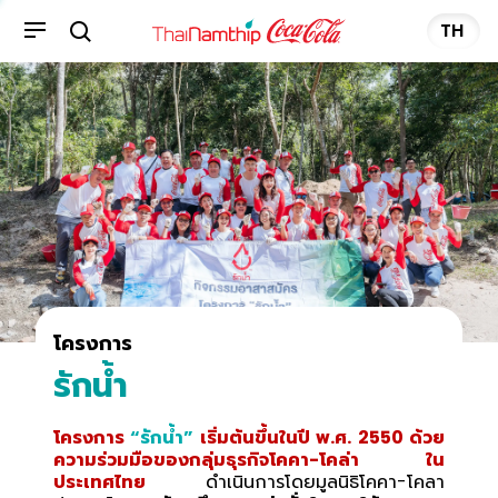
TH
โครงการ
รักน้ำ
โครงการ
“รักน้ำ”
เริ่มต้นขึ้นในปี พ.ศ. 2550 ด้วย
ความร่วมมือของกลุ่มธุรกิจโคคา-โคล่า ใน
ประเทศไทย
ดำเนินการโดยมูลนิธิโคคา-โคลา