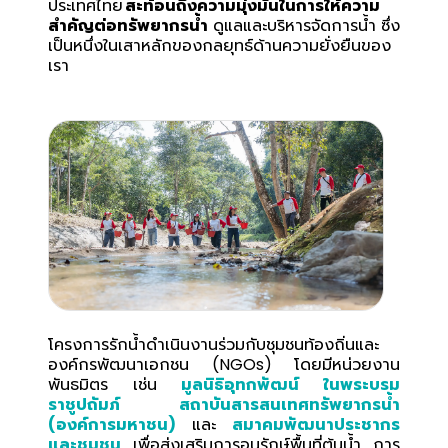
ประเทศไทย
สะท้อนถึงความมุ่งมั่นในการให้ความ
สำคัญต่อทรัพยากรน้ำ
ดูแลและบริหารจัดการน้ำ ซึ่ง
เป็นหนึ่งในเสาหลักของกลยุทธ์ด้านความยั่งยืนของ
เรา
โครงการรักน้ำดำเนินงานร่วมกับชุมชนท้องถิ่นและ
องค์กรพัฒนาเอกชน (NGOs) โดยมีหน่วยงาน
พันธมิตร เช่น
มูลนิธิอุทกพัฒน์ ในพระบรม
ราชูปถัมภ์ สถาบันสารสนเทศทรัพยากรน้ำ
(องค์การมหาชน)
และ
สมาคมพัฒนาประชากร
และชุมชน
เพื่อส่งเสริมการอนุรักษ์พื้นที่ต้นน้ำ การ