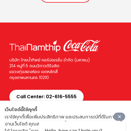
บริษัท ไทยน้ำทิพย์ คอร์ปอเรชั่น จำกัด (มหาชน)
214 หมู่ที่ 5 ถนนวิภาวดีรังสิต
แขวงทุ่งสองห้อง เขตหลักสี่
กรุงเทพมหานคร 10210
Call Center:
02-616-5555
เว็บไซต์นี้ใช้คุกกี้
ติดตาม ไทยน้ำทิพย์ โคคา-โคล่า บนโซเชียล เน็ตเวิร์ค
เราใช้คุกกี้เพื่อเพิ่มประสิทธิภาพ และประสบการณ์ที่ดีในการใช้
งานเว็บไซต์ คุณสามารถเลือกตั้งค่าความยินยอมการใช้คุกกี้
ได้ โดยคลิก "การตั้งค่าคุกกี้"
Hello, how can I help you?
Cookies Policy