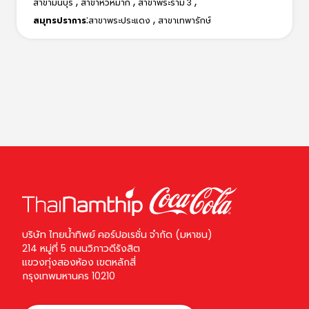
,
,
,
สาขามีนบุรี
สาขาหัวหมาก
สาขาพระราม 3
:
,
สมุทรปราการ
สาขาพระประแดง
สาขาเทพารักษ์
บริษัท ไทยน้ำทิพย์ คอร์ปอเรชั่น จำกัด (มหาชน)
214 หมู่ที่ 5 ถนนวิภาวดีรังสิต
แขวงทุ่งสองห้อง เขตหลักสี่
กรุงเทพมหานคร 10210