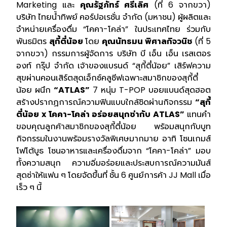
Marketing และ
คุณรัฐภัทร์ ศรีเลิศ
(ที่ 6 จากขวา)
บริษัท ไทยน้ำทิพย์ คอร์ปอเรชั่น จำกัด (มหาชน) ผู้ผลิตและ
จำหน่ายเครื่องดื่ม “โคคา-โคล่า” ในประเทศไทย ร่วมกับ
พันธมิตร
สุกี้ตี๋น้อย
โดย
คุณนัทธมน พิศาลกิจวนิช
(ที่ 5
จากขวา) กรรมการผู้จัดการ บริษัท บี เอ็น เอ็น เรสเตอร
องท์ กรุ๊ป จำกัด เจ้าของแบรนด์ “สุกี้ตี๋น้อย” เสิร์ฟความ
สุขผ่านคอนเสิร์ตสุดเอ็กซ์คลูซีฟเฉพาะสมาชิกของสุกี้ตี๋
น้อย ผนึก
“ATLAS”
7 หนุ่ม T-POP บอยแบนด์สุดฮอต
สร้างปรากฏการณ์ความฟินแบบใกล้ชิดผ่านกิจกรรม
“สุกี้
ตี๋น้อย x โคคา-โคล่า อร่อยสนุกซ่ากับ ATLAS”
แทนคำ
ขอบคุณลูกค้าสมาชิกของสุกี้ตี๋น้อย พร้อมสนุกกับบูท
กิจกรรมในงานพร้อมรางวัลพิเศษมากมาย อาทิ โซนเกมส์
โฟโต้บูธ โซนอาหารและเครื่องดื่มจาก “โคคา-โคล่า” มอบ
ทั้งความสนุก ความอิ่มอร่อยและประสบการณ์ความมันส์
สุดซ่าให้แฟน ๆ โดยจัดขึ้นที่ ชั้น 6 ศูนย์การค้า JJ Mall เมื่อ
เร็ว ๆ นี้