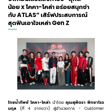
น้อย x โคคา-โคล่า อร่อยสนุกซ่า
กับ ATLAS” เสิร์ฟประสบการณ์
สุดฟินเอาใจเหล่า Gen Z
ไทยน้ำทิพย์ โคคา-โคล่า
นำโดย
คุณสุพัตรา พิทยาโรจ
นกุล
(ที่ 4 จากขวา) ผู้อำนวยการ - Customer