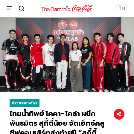
TH
ข่าวสารองค์กร
ไทยน้ำทิพย์ โคคา-โคล่า ผนึก
พันธมิตร สุกี้ตี๋น้อย จัดเอ็กซ์คลู
ซีฟคอนเสิร์ตส่งท้ายปี “สุกี้ตี้