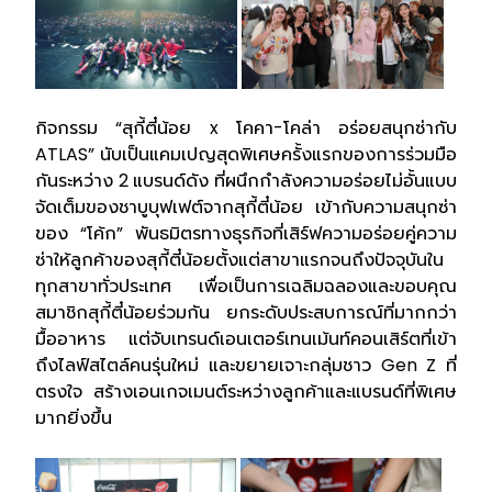
กิจกรรม “สุกี้ตี๋น้อย x โคคา-โคล่า อร่อยสนุกซ่ากับ
ATLAS” นับเป็นแคมเปญสุดพิเศษครั้งแรกของการร่วมมือ
กันระหว่าง 2 แบรนด์ดัง ที่ผนึกกำลังความอร่อยไม่อั้นแบบ
จัดเต็มของชาบูบุฟเฟต์จากสุกี้ตี๋น้อย เข้ากับความสนุกซ่า
ของ “โค้ก” พันธมิตรทางธุรกิจที่เสิร์ฟความอร่อยคู่ความ
ซ่าให้ลูกค้าของสุกี้ตี๋น้อยตั้งแต่สาขาแรกจนถึงปัจจุบันใน
ทุกสาขาทั่วประเทศ เพื่อเป็นการเฉลิมฉลองและขอบคุณ
สมาชิกสุกี้ตี๋น้อยร่วมกัน ยกระดับประสบการณ์ที่มากกว่า
มื้ออาหาร แต่จับเทรนด์เอนเตอร์เทนเม้นท์คอนเสิร์ตที่เข้า
ถึงไลฟ์สไตล์คนรุ่นใหม่ และขยายเจาะกลุ่มชาว Gen Z ที่
ตรงใจ สร้างเอนเกจเมนต์ระหว่างลูกค้าและแบรนด์ที่พิเศษ
มากยิ่งขึ้น